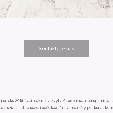
Kontaktujte nás
íjnu roku 2016. Naším cílem bylo vytvořit příjemné, uklidňující míst
ete si užívat nadstandardní péče kadeřnictví, manikúry, pedikúry a k