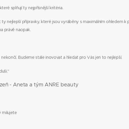
které splňují ty nejpřísnější kritéria.
 ty nejlepší přípravky, které jsou vyráběny s maximálním ohledem k p
, ba právě naopak.
 nekončí. Budeme stále inovovat a hledat pro Vás jen to nejlepší.
duši."
ízeň - Aneta a tým ANRE beauty
 milujete