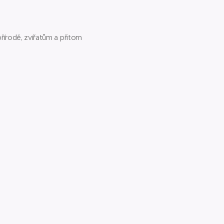
řírodě, zvířatům a přitom